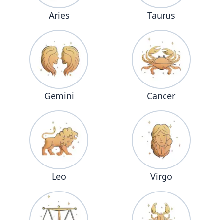
Aries
Taurus
Gemini
Cancer
Leo
Virgo