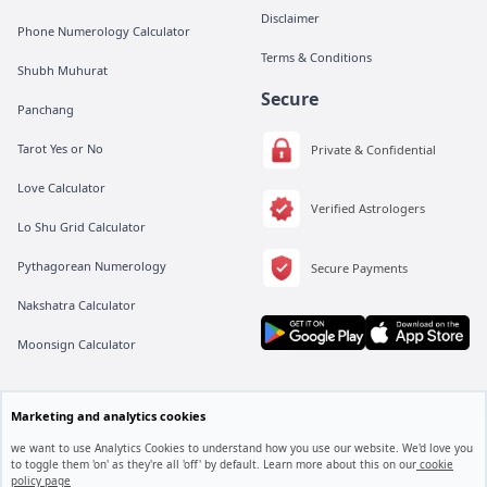
Disclaimer
Phone Numerology Calculator
Terms & Conditions
Shubh Muhurat
Secure
Panchang
Tarot Yes or No
Private & Confidential
Love Calculator
Verified Astrologers
Lo Shu Grid Calculator
Pythagorean Numerology
Secure Payments
Nakshatra Calculator
Moonsign Calculator
All rights are reserved by Vedic Meet® Private Limited.
Marketing and analytics cookies
Instagram
Linkedin
Twitter
we want to use Analytics Cookies to understand how you use our website. We'd love you
to toggle them 'on' as they're all 'off' by default. Learn more about this on our
cookie
policy page