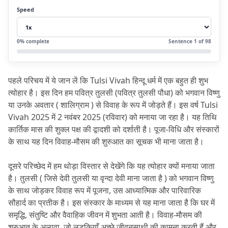
2.
FAQs
Speed
2.1
प्रश्न 1. Tulsi Vivah 2025 कब मनाया जाएगा?
2.2
प्रश्न 2. Tulsi Vivah 2025 का महत्व क्या है?
0
% complete
Sentence
1
of
98
2.3
प्रश्न 3. तुलसी विवाह क्यों किया जाता है?
2.4
प्रश्न 4. तुलसी विवाह के दिन क्या नियम माने जाते हैं?
पहले परिचय में ये जान लें कि Tulsi Vivah हिन्दू धर्म में एक बहुत ही शुभ 
2.5
प्रश्न 5. अविवाहित लोग तुलसी विवाह क्यों करते हैं?
त्योहार है।
 इस दिन हम पवित्र तुलसी (पवित्र तुलसी पौधा) को भगवान विष्णु 
या उनके अवतार ( शालिग्राम ) से विवाह के रूप में जोड़ते हैं।
 इस वर्ष Tulsi 
Vivah 2025 में 2 नवंबर 2025 (रविवार) को मनाया जा रहा है।
 यह तिथि 
कार्तिक मास की शुक्ल पक्ष की द्वादशी को दर्शाती है।
 पूजा-विधि और संस्कारों 
के साथ यह दिन विवाह-मौसम की शुरुआत का सूचक भी माना जाता है।
दूसरे परिच्छेद में हम थोड़ा विस्तार से देखेंगे कि यह त्योहार क्यों मनाया जाता 
है।
 तुलसी ( जिसे देवी तुलसी या वृन्दा देवी माना जाता है ) को भगवान विष्णु 
के साथ जोड़कर विवाह रूप में पूजना, उस आध्यात्मिक और पारिवारिक 
सौहार्द का प्रतीक है।
 इस संस्कार के माध्यम से यह माना जाता है कि घर में 
समृद्धि, संतुष्टि और वैवाहिक जीवन में शुभता आती है।
 विवाह-मौसम की 
शुरुआत के अलावा, जो लड़कियाँ अच्छे जीवनसाथी की कामना करती हैं और 