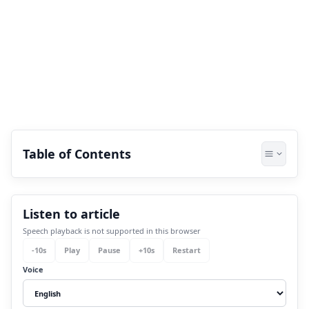
Table of Contents
1.
tulsi vivah क्यों मनाया जाता है ?
Listen to article
1.1
1. तिथि और शुभ मुहूर्त
Speech playback is not supported in this browser
1.2
2. पूजा-विधि एवं प्रक्रिया
-
10
s
Play
Pause
+
10
s
Restart
1.3
3. महत्व और लाभ
Voice
1.4
4. किस तरह से तैयार करें और क्या-क्या ध्यान रखें