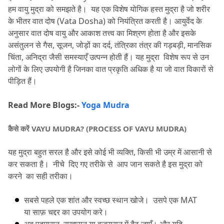
हम वायु मुद्रा को समझते है।
  यह एक विशेष योगिक हस्त मुद्रा है जो शरीर 
10.
FAQ's
के भीतर वात दोष (Vata Dosha) को नियंत्रित करती है।
 आयुर्वेद के 
10.1
प्रश्न 1. Vayu Mudra क्या है और इसे क्यों किया
अनुसार वात दोष वायु और आकाश तत्त्व का मिश्रण होता है और इसके 
असंतुलन से गैस, सूजन, जोड़ों का दर्द, तंत्रिका तंत्र की गड़बड़ी, मानसिक 
जाता है?
चिंता, अनिद्रा जैसी समस्याएँ उत्पन्न होती हैं।
 यह मुद्रा  विशेष रूप से उन 
10.2
प्रश्न 2. Vayu Mudra करने का सही तरीका क्या
लोगों के लिए उपयोगी है जिनका वात प्रकृति अधिक है या जो वात विकारों से 
पीड़ित हैं।
है?
10.3
प्रश्न 3. क्या वायु मुद्रा से गैस और सूजन में राहत
Read More Blogs:- 
Yoga Mudra
मिलती है?
कैसे करें VAYU MUDRA?
 (PROCESS OF VAYU MUDRA)
10.4
प्रश्न 4. वायु मुद्रा किस समय नहीं करनी चाहिए?
यह मुद्रा बहुत सरल है और इसे कोई भी व्यक्ति, किसी भी उम्र में आसानी से 
कर सकता है।
  नीचे  दिए गए तरीके से  आप जान सकते है इस मुद्रा को 
करने  का सही तरीका।
सबसे पहले एक शांत और स्वच्छ स्थान खोजे।
  उसपे एक MAT 
या साफ़ चद्दर का उपयोग करे।