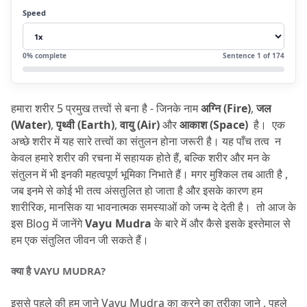
3.1
1. गैस, अपच और पेट फूलने से राहत
Speed
3.2
2. जोड़ों के दर्द और गठिया में आराम
3.3
3. तंत्रिका तंत्र को संतुलन प्रदान करती है
0
% complete
Sentence
1
of
174
3.4
4. मानसिक बेचैनी और तनाव को कम करे
3.5
5. पार्किंसन, हाथ-पैरों में कंपन और अनियंत्रित
हमारा शरीर 5 प्रमुख तत्त्वों से बना है - जिनके नाम 
अग्नि (Fire)
, 
जल 
गतिविधियों में सहायक
(Water)
, 
पृथ्वी (Earth)
, 
वायु (Air)
 और 
आकाश (Space)
  है।
  एक 
3.6
6. अनिद्रा और चिंता में राहत
अच्छे शरीर में यह सारे तत्त्वों का संतुलन होना जरूरी है।
 यह पाँच तत्व  न 
केवल हमारे शरीर की रचना में सहायक होते हैं, बल्कि शरीर और मन के 
4.
कब और कितनी देर करें?
संतुलन में भी इनकी महत्वपूर्ण भूमिका निभाते हैं।
 मगर मुश्किल तब आती है , 
5.
किन बातों का रखें ध्यान? (Precautions)
जब इनमे से कोई भी तत्व अंसतुलित हो जाता है और इसके कारण हम 
शारीरिक, मानसिक या भावनात्मक समस्याओं को जन्म दे देती है।
  तो आज के 
6.
Vayu Mudra और अन्य योग मुद्राओं की तुलना
इस Blog में जानेंगे 
Vayu Mudra
 के बारे में और कैसे इसके इस्तेमाल से 
7.
आयुर्वेद और Vayu Mudra का संबंध
हम एक संतुलित जीवन जी सकते हैं।
8.
कैसे करें Vayu Mudra? (Process of Vayu
क्या है VAYU MUDRA?
Mudra)
9.
कुछ उपयोगी सुझाव (Practical Tips)
इससे पहले की हम जाने Vayu Mudra का करने का तरीका जाने , पहले 