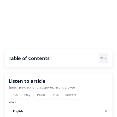
Table of Contents
1.
क्या है Vayu Mudra?
Listen to article
2.
कैसे करें Vayu Mudra? (Process of Vayu
Speech playback is not supported in this browser
Mudra)
-
10
s
Play
Pause
+
10
s
Restart
3.
Vayu Mudra के लाभ (Amazing Benefits of
Voice
Vayu Mudra)